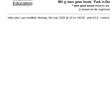
*
Wil jy teen geen koste
Park-'n-Do
Education
* teen geen koste
beteken dat o
jy betaal net die registra
index.php: Last modified: Monday, 6th July, 2026 @ 13:14 +00:00 - php 8.5.9 - contro