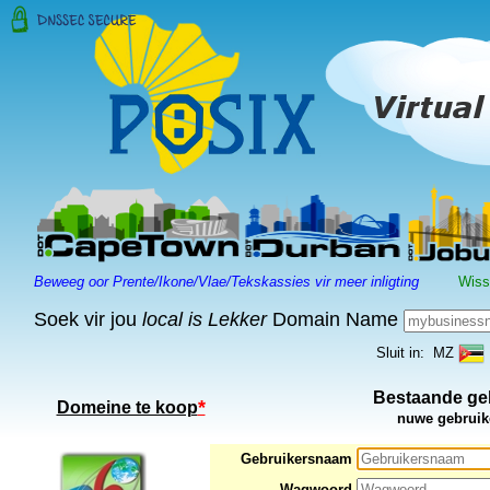
Beweeg oor Prente/Ikone/Vlae/Tekskassies vir meer inligting
Wiss
Soek vir jou
local is Lekker
Domain Name
Sluit in: MZ
Bestaande geb
*
Domeine te koop
nuwe gebruik
Gebruikersnaam
Wagwoord