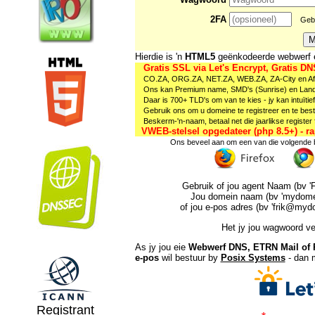
2FA
Gebr
Hierdie is 'n
HTML5
geënkodeerde webwerf en
Gratis SSL via Let's Encrypt, Gratis D
CO.ZA, ORG.ZA, NET.ZA, WEB.ZA, ZA-City en Afri
Ons kan Premium name, SMD's (Sunrise) en Landru
Daar is 700+ TLD's om van te kies - jy kan intuïtie
Gebruik ons ​​om u domeine te registreer en te bestuu
Beskerm-'n-naam, betaal net die jaarlikse register 
VWEB-stelsel opgedateer (php 8.5+) - ra
Ons beveel aan om een ​​van die volgende 
Gebruik of jou agent Naam (bv 'F
Jou domein naam (bv 'mydomein
of jou e-pos adres (bv 'frik@mydo
Het jy jou wagwoord v
As jy jou eie
Webwerf DNS, ETRN Mail of
e-pos
wil bestuur by
Posix Systems
- dan 
Registrant